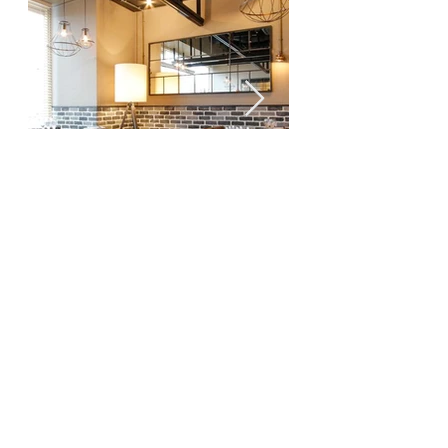
ACCESS & INFO
fish＆wine
BLUEOCEANGRILL